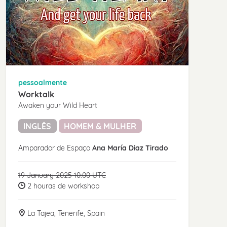
pessoalmente
Worktalk
Awaken your Wild Heart
INGLÊS
HOMEM & MULHER
Amparador de Espaço
Ana María Diaz Tirado
19 January 2025 10:00 UTC
2 houras de workshop
La Tajea, Tenerife, Spain