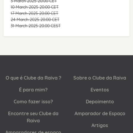
3 March 2025 20:00 CET
10 March 2025 20:00 CET
17 March 2025 20:00 CET
24 March 2025 20:00 CET
31 March 2025 20:00 CEST
O que é Clube da Raiva ?
Sobre o Clube da Raiva
É para mim?
Eventos
Como fazer isso?
Depoimento
Encontre seu Clube da
Amparador de Espaço
Raiva
Artigos
Amparadores de espaço