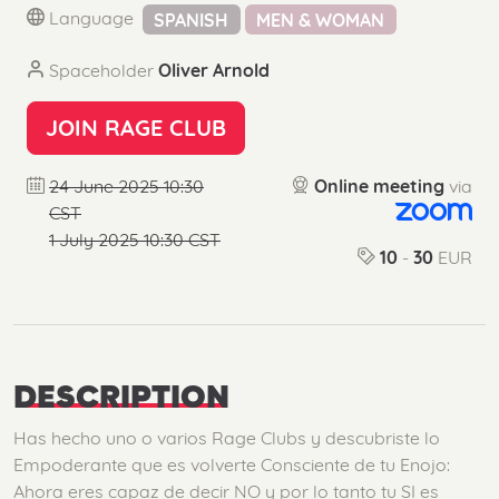
Language
SPANISH
MEN & WOMAN
Spaceholder
Oliver Arnold
JOIN RAGE CLUB
24 June 2025 10:30
Online meeting
via
CST
1 July 2025 10:30 CST
10
-
30
EUR
DESCRIPTION
Has hecho uno o varios Rage Clubs y descubriste lo
Empoderante que es volverte Consciente de tu Enojo:
Ahora eres capaz de decir NO y por lo tanto tu SI es