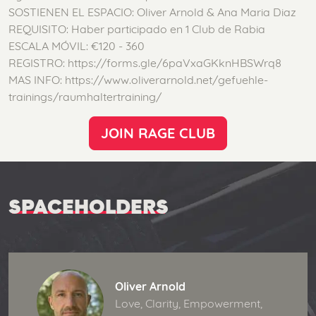
SOSTIENEN EL ESPACIO: Oliver Arnold & Ana Maria Diaz
REQUISITO: Haber participado en 1 Club de Rabia
ESCALA MÓVIL: €120 - 360
REGISTRO: https://forms.gle/6paVxaGKknHBSWrq8
MAS INFO: https://www.oliverarnold.net/gefuehle-
trainings/raumhaltertraining/
JOIN RAGE CLUB
SPACEHOLDERS
Oliver Arnold
Love, Clarity, Empowerment,