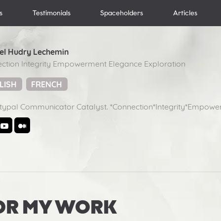
s
Testimonials
Spaceholders
Articles
el Hudry Lechemin
ction Integrity Empowerment Elegance Exploration
LISH
FRENCH
typal Communicator Catalyst. *Connection*Integrity*Empowe
OR MY WORK