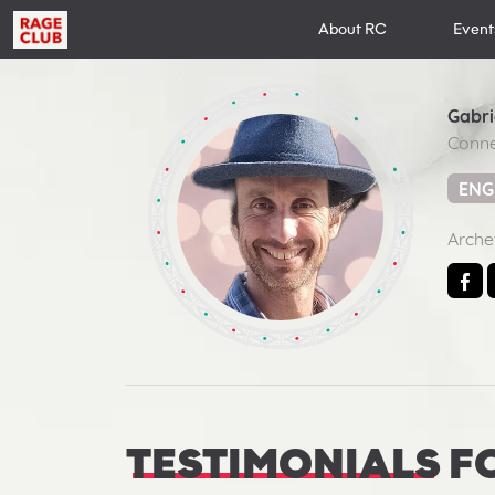
About RC
Event
Gabri
Conne
ENG
Arche
TESTIMONIALS
F