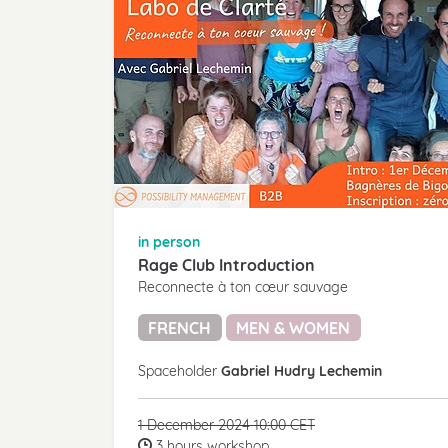
in person
Rage Club Introduction
Reconnecte à ton cœur sauvage
FRENCH
MEN & WOMEN
Spaceholder
Gabriel Hudry Lechemin
1 December 2024 10:00 CET
3 hours workshop