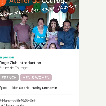
in person
Rage Club Introduction
Atelier de Courage
FRENCH
MEN & WOMEN
Spaceholder
Gabriel Hudry Lechemin
9 March 2025 10:00 CET
3 hours workshop