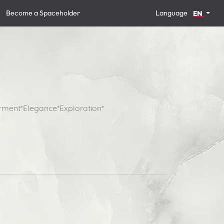
Become a Spaceholder
Language
EN
rment*Elegance*Exploration*